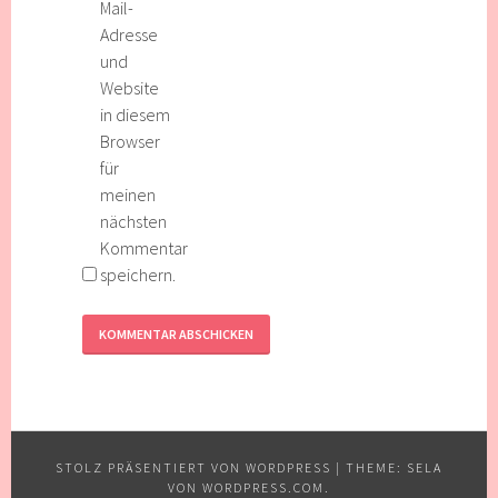
Mail-
Adresse
und
Website
in diesem
Browser
für
meinen
nächsten
Kommentar
speichern.
STOLZ PRÄSENTIERT VON WORDPRESS
|
THEME: SELA
VON
WORDPRESS.COM
.