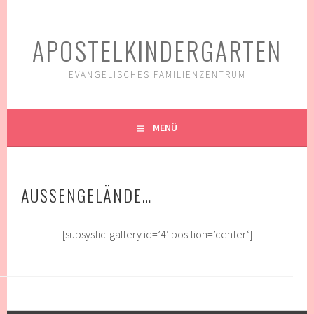
Springe
zum
APOSTELKINDERGARTEN
Inhalt
EVANGELISCHES FAMILIENZENTRUM
MENÜ
AUSSENGELÄNDE…
[supsystic-gallery id=’4′ position=’center‘]