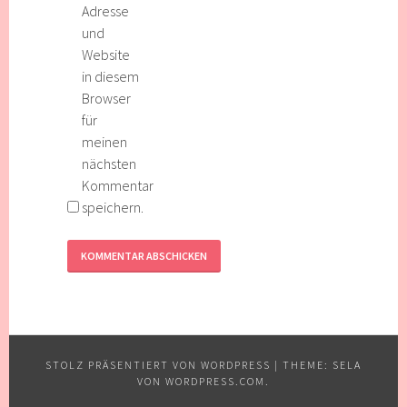
Adresse
und
Website
in diesem
Browser
für
meinen
nächsten
Kommentar
speichern.
STOLZ PRÄSENTIERT VON WORDPRESS
|
THEME: SELA
VON
WORDPRESS.COM
.