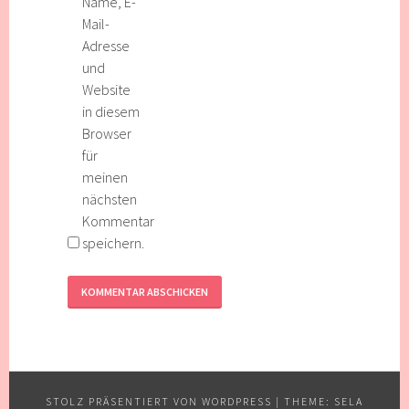
Name, E-
Mail-
Adresse
und
Website
in diesem
Browser
für
meinen
nächsten
Kommentar
speichern.
STOLZ PRÄSENTIERT VON WORDPRESS
|
THEME: SELA