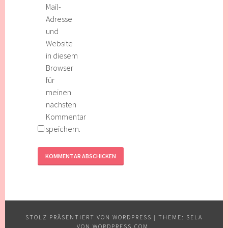
Mail-
Adresse
und
Website
in diesem
Browser
für
meinen
nächsten
Kommentar
speichern.
STOLZ PRÄSENTIERT VON WORDPRESS
|
THEME: SELA
VON
WORDPRESS.COM
.